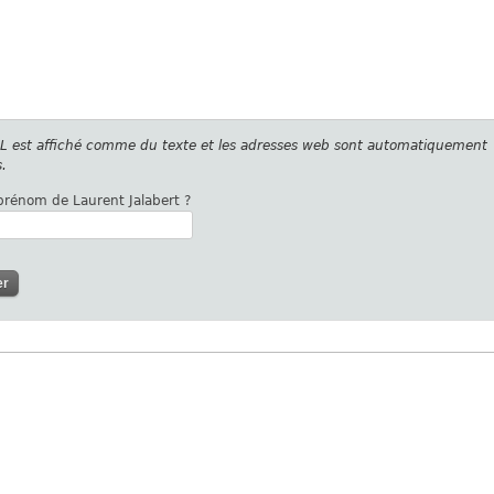
L est affiché comme du texte et les adresses web sont automatiquement
.
 prénom de Laurent Jalabert ?