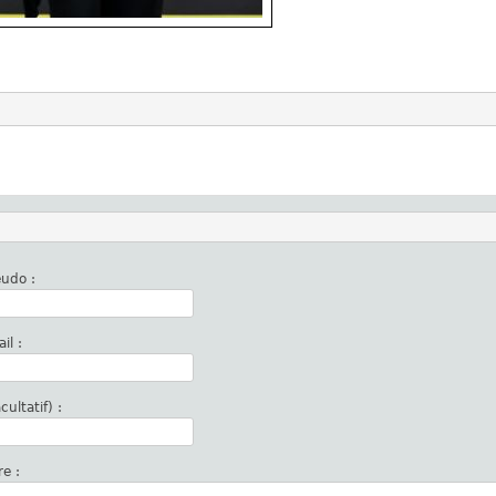
udo :
il :
 web (facultatif) :
e :